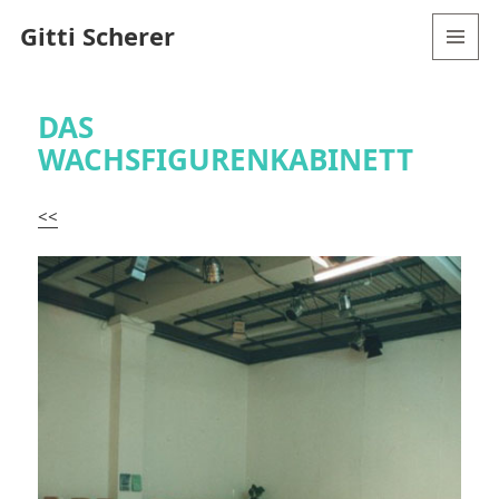
Gitti Scherer
MENÜ
UND
WIDGETS
DAS
WACHSFIGURENKABINETT
<<