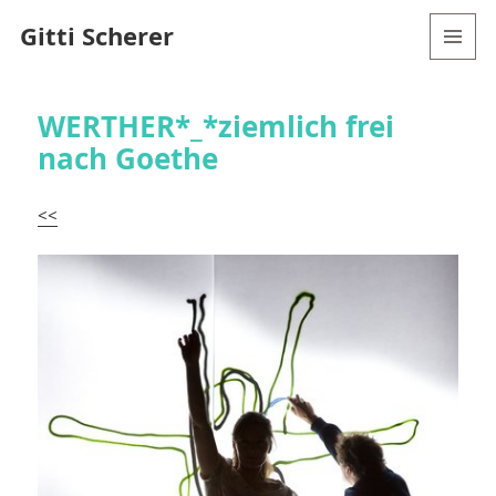
Gitti Scherer
MENÜ
UND
WIDGETS
WERTHER*_*ziemlich frei
nach Goethe
<<