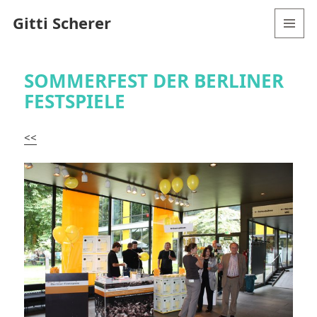
Gitti Scherer
MENÜ
UND
WIDGETS
SOMMERFEST DER BERLINER
FESTSPIELE
<<